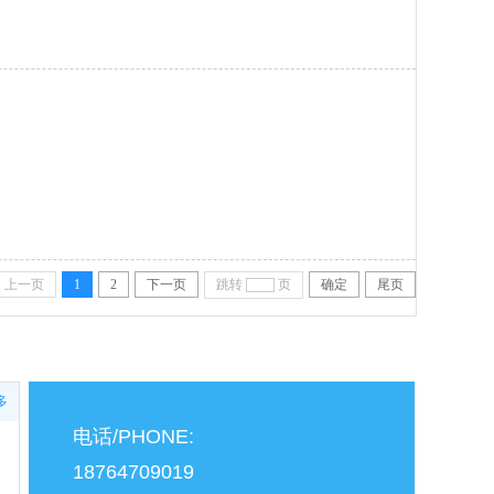
上一页
1
2
下一页
跳转
页
确定
尾页
多
电话/PHONE:
18764709019