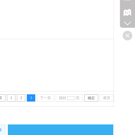
页
1
2
3
下一页
跳转
页
确定
尾页
多